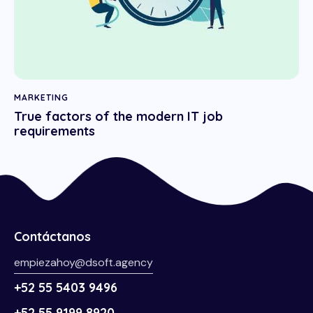
MARKETING
True factors of the modern IT job
requirements
Contáctanos
empiezahoy@dsoft.agency
+52 55 5403 9496
+52 55 9199 8920