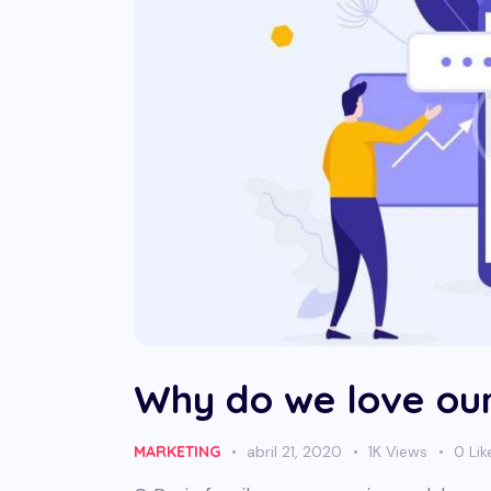
Why do we love ou
MARKETING
abril 21, 2020
1K
Views
0
Lik