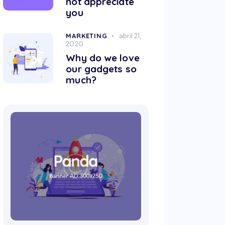
not appreciate
you
MARKETING
abril 21,
2020
Why do we love
our gadgets so
much?