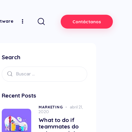
ftware
Contáctanos
Search
Recent Posts
MARKETING
abril 21,
2020
What to do if
teammates do