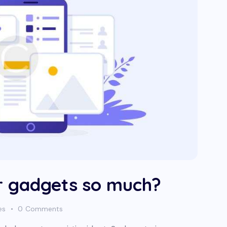
r gadgets so much?
es
0
Comments