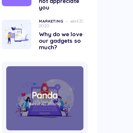
not appreciate
you
MARKETING
abril 21,
2020
Why do we love
our gadgets so
much?