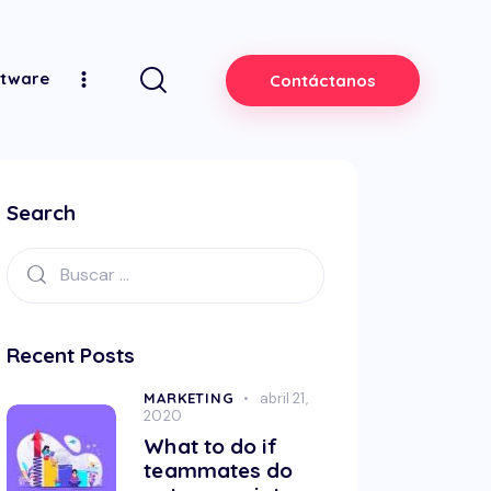
ftware
Contáctanos
Search
Recent Posts
MARKETING
abril 21,
2020
What to do if
teammates do