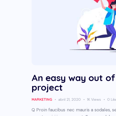
An easy way out of
project
MARKETING
abril 21, 2020
1K
Views
0
Lik
Q Proin faucibus nec mauris a sodales, 