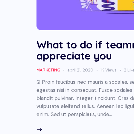
What to do if team
appreciate you
MARKETING
abril 21, 2020
1K
Views
2
Lik
Q Proin faucibus nec mauris a sodales, 
egestas nisi in consequat. Fusce sodales
blandit pulvinar. Integer tincidunt. Cra
vulputate eleifend tellus. Aenean leo ligul
enim. Sed ut perspiciatis, unde…