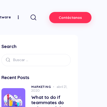
ftware
Contáctanos
Search
Recent Posts
MARKETING
abril 21,
2020
What to do if
teammates do