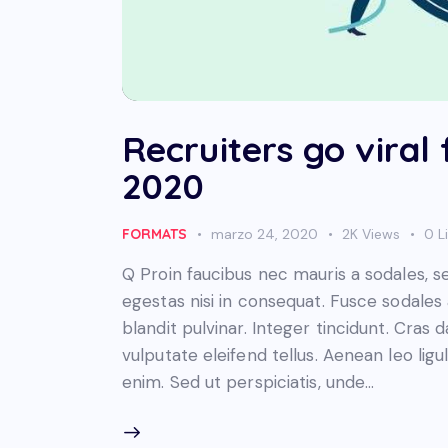
Recruiters go viral
2020
FORMATS
marzo 24, 2020
2K
Views
0
L
Q Proin faucibus nec mauris a sodales, 
egestas nisi in consequat. Fusce sodales
blandit pulvinar. Integer tincidunt. Cra
vulputate eleifend tellus. Aenean leo ligul
enim. Sed ut perspiciatis, unde…