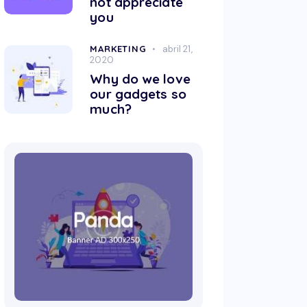
not appreciate
you
MARKETING
abril 21,
2020
Why do we love
our gadgets so
much?