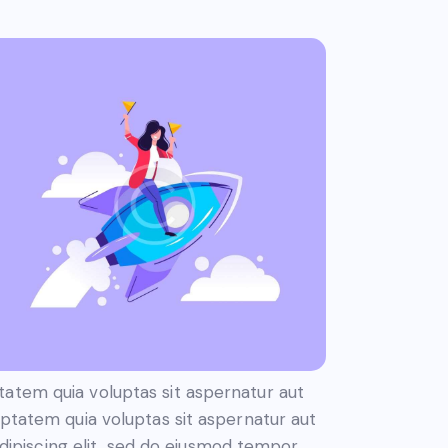
atem quia voluptas sit aspernatur aut
uptatem quia voluptas sit aspernatur aut
 Adipiscing elit, sed do eiusmod tempor