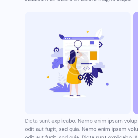
Dicta sunt explicabo. Nemo enim ipsam volupt
odit aut fugit, sed quia. Nemo enim ipsam vol
odit aut fugit, sed quia. Dicta sunt explicabo.