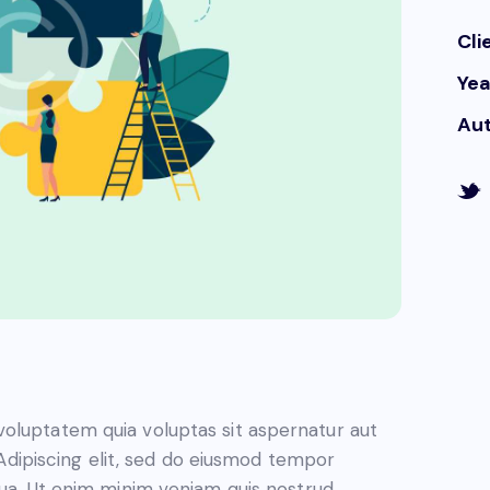
Cli
Yea
Au
oluptatem quia voluptas sit aspernatur aut
. Adipiscing elit, sed do eiusmod tempor
qua. Ut enim minim veniam quis nostrud