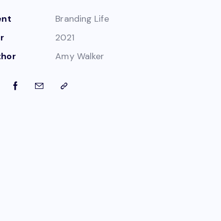
ent
Branding Life
r
2021
thor
Amy Walker